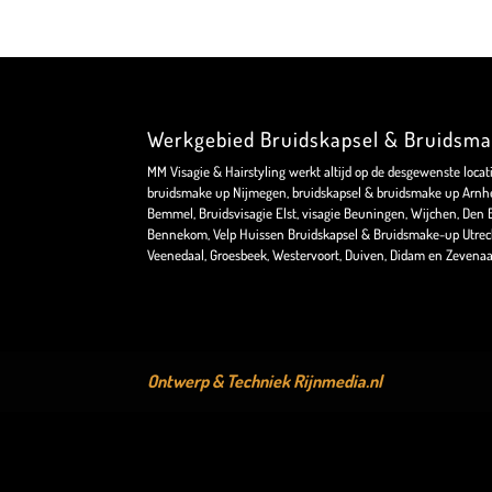
Werkgebied Bruidskapsel & Bruidsm
MM Visagie & Hairstyling werkt altijd op de desgewenste locat
bruidsmake up Nijmegen, bruidskapsel & bruidsmake up Arnhe
Bemmel, Bruidsvisagie Elst, visagie Beuningen, Wijchen, Den Bo
Bennekom, Velp Huissen Bruidskapsel & Bruidsmake-up Utrec
Veenedaal, Groesbeek, Westervoort, Duiven, Didam en Zevenaa
Ontwerp & Techniek
Rijnmedia.nl