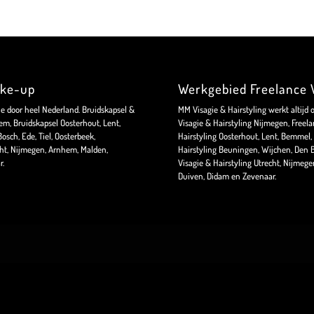
ake-up
Werkgebied Freelance V
ie door heel Nederland. Bruidskapsel &
MM Visagie & Hairstyling werkt altijd 
m, Bruidskapsel Oosterhout, Lent,
Visagie & Hairstyling Nijmegen, Freela
sch, Ede, Tiel, Oosterbeek,
Hairstyling Oosterhout, Lent, Bemmel, 
ht, Nijmegen, Arnhem, Malden,
Hairstyling Beuningen, Wijchen, Den B
r.
Visagie & Hairstyling Utrecht, Nijmeg
Duiven, Didam en Zevenaar.