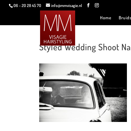
06 - 20 28 45 70
info@mmvisagie.nl
Home
Bruid
Styled Wedding Shoot Nat