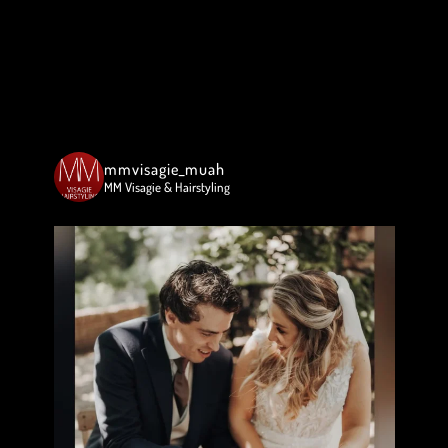
mmvisagie_muah
MM Visagie & Hairstyling