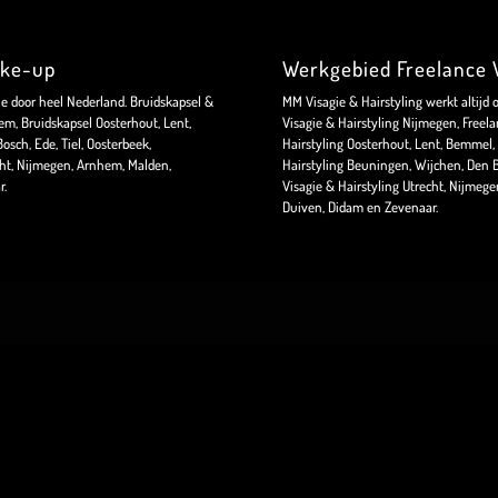
ake-up
Werkgebied Freelance V
ie door heel Nederland. Bruidskapsel &
MM Visagie & Hairstyling werkt altijd 
m, Bruidskapsel Oosterhout, Lent,
Visagie & Hairstyling Nijmegen, Freela
sch, Ede, Tiel, Oosterbeek,
Hairstyling Oosterhout, Lent, Bemmel, 
ht, Nijmegen, Arnhem, Malden,
Hairstyling Beuningen, Wijchen, Den B
r.
Visagie & Hairstyling Utrecht, Nijmeg
Duiven, Didam en Zevenaar.