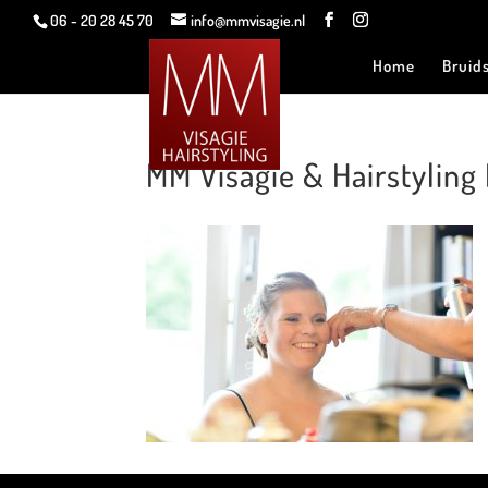
06 - 20 28 45 70
info@mmvisagie.nl
Home
Bruid
MM Visagie & Hairstylin