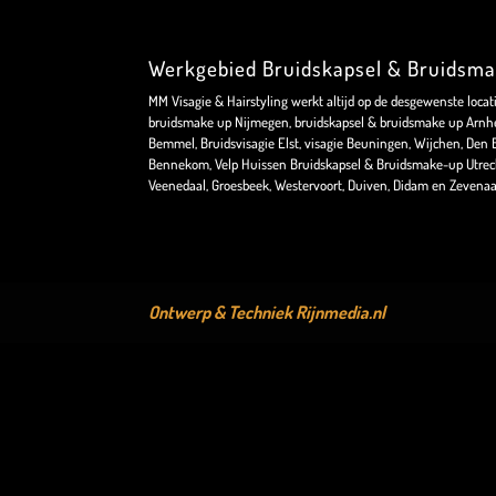
Werkgebied Bruidskapsel & Bruidsm
MM Visagie & Hairstyling werkt altijd op de desgewenste locat
bruidsmake up Nijmegen, bruidskapsel & bruidsmake up Arnhe
Bemmel, Bruidsvisagie Elst, visagie Beuningen, Wijchen, Den Bo
Bennekom, Velp Huissen Bruidskapsel & Bruidsmake-up Utrec
Veenedaal, Groesbeek, Westervoort, Duiven, Didam en Zevenaa
Ontwerp & Techniek
Rijnmedia.nl