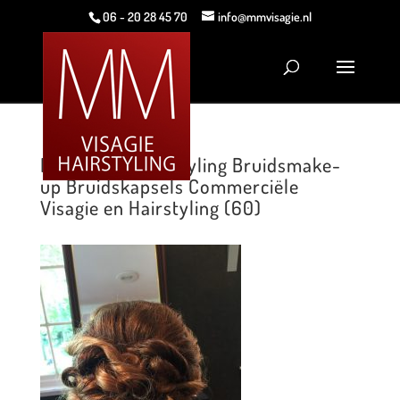
06 - 20 28 45 70
info@mmvisagie.nl
MM Visagie Hairstyling Bruidsmake-
up Bruidskapsels Commerciële
Visagie en Hairstyling (60)