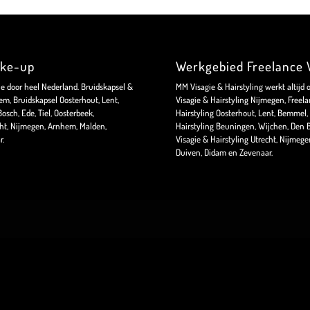
ake-up
Werkgebied Freelance V
ie door heel Nederland. Bruidskapsel &
MM Visagie & Hairstyling werkt altijd 
m, Bruidskapsel Oosterhout, Lent,
Visagie & Hairstyling Nijmegen, Freela
sch, Ede, Tiel, Oosterbeek,
Hairstyling Oosterhout, Lent, Bemmel, 
ht, Nijmegen, Arnhem, Malden,
Hairstyling Beuningen, Wijchen, Den B
r.
Visagie & Hairstyling Utrecht, Nijmeg
Duiven, Didam en Zevenaar.