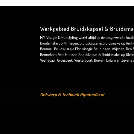
Werkgebied Bruidskapsel & Bruidsm
MM Visagie & Hairstyling werkt altijd op de desgewenste locat
bruidsmake up Nijmegen, bruidskapsel & bruidsmake up Arnhe
Bemmel, Bruidsvisagie Elst, visagie Beuningen, Wijchen, Den Bo
Bennekom, Velp Huissen Bruidskapsel & Bruidsmake-up Utrec
Veenedaal, Groesbeek, Westervoort, Duiven, Didam en Zevenaa
Ontwerp & Techniek
Rijnmedia.nl