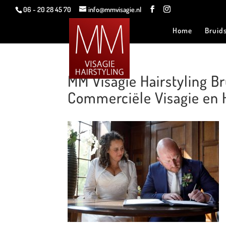
06 - 20 28 45 70
info@mmvisagie.nl
Home
Bruid
MM Visagie Hairstyling 
Commerciële Visagie en H