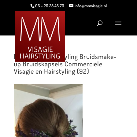
06 - 20 28 45 70
info@mmvisagie.nl
MM Visagie Hairstyling Bruidsmake-
up Bruidskapsels Commerciële
Visagie en Hairstyling (92)