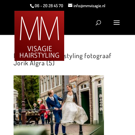
06 - 20 28 45 70
info@mmvisagie.nl
MM Visagie & Hairstyling fotograaf
Jorik Algra (5)