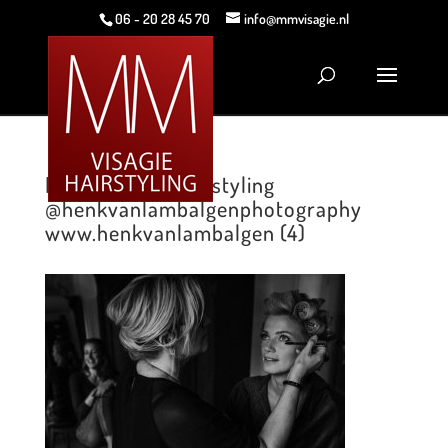
06 - 20 28 45 70
info@mmvisagie.nl
MM Visagie & Hairstyling
@henkvanlambalgenphotography
www.henkvanlambalgen (4)