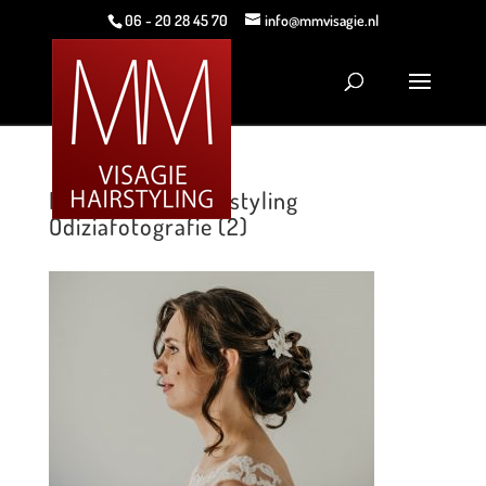
06 - 20 28 45 70
info@mmvisagie.nl
MM Visagie & Hairstyling
Odiziafotografie (2)