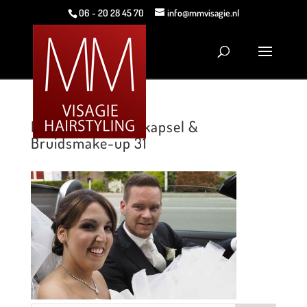
06 - 20 28 45 70
info@mmvisagie.nl
MMVisagie Bruidskapsel &
Bruidsmake-up 31