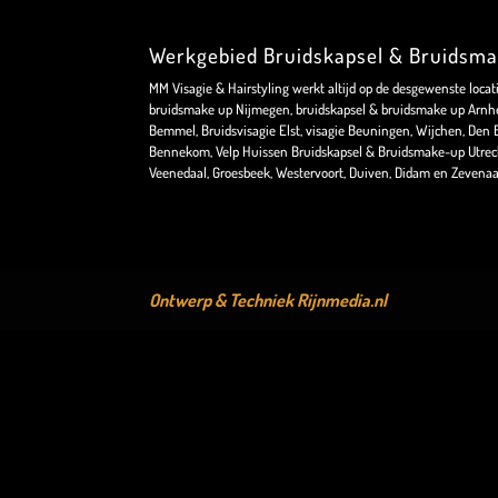
Werkgebied Bruidskapsel & Bruidsm
MM Visagie & Hairstyling werkt altijd op de desgewenste locat
bruidsmake up Nijmegen, bruidskapsel & bruidsmake up Arnhe
Bemmel, Bruidsvisagie Elst, visagie Beuningen, Wijchen, Den Bo
Bennekom, Velp Huissen Bruidskapsel & Bruidsmake-up Utrec
Veenedaal, Groesbeek, Westervoort, Duiven, Didam en Zevenaa
Ontwerp & Techniek
Rijnmedia.nl