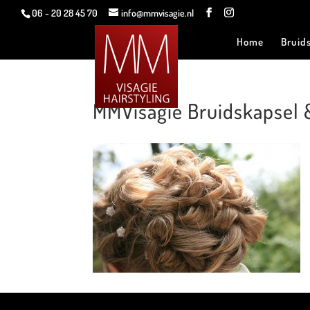
06 - 20 28 45 70
info@mmvisagie.nl
Home
Bruid
MMVisagie Bruidskapsel