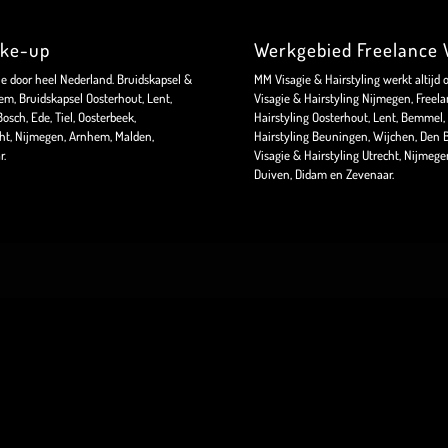
ake-up
Werkgebied Freelance V
ie door heel Nederland. Bruidskapsel &
MM Visagie & Hairstyling werkt altijd 
m, Bruidskapsel Oosterhout, Lent,
Visagie & Hairstyling Nijmegen, Freela
sch, Ede, Tiel, Oosterbeek,
Hairstyling Oosterhout, Lent, Bemmel, 
ht, Nijmegen, Arnhem, Malden,
Hairstyling Beuningen, Wijchen, Den B
r.
Visagie & Hairstyling Utrecht, Nijmeg
Duiven, Didam en Zevenaar.