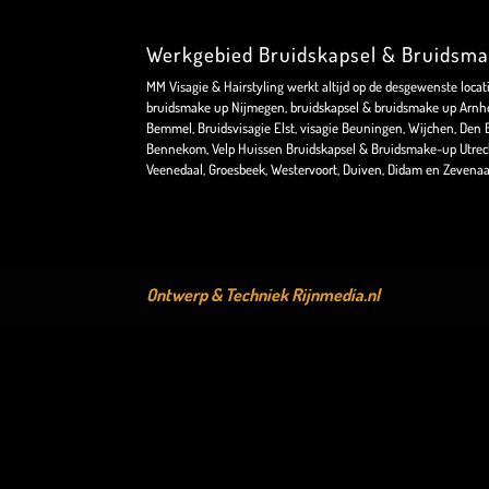
Werkgebied Bruidskapsel & Bruidsm
MM Visagie & Hairstyling werkt altijd op de desgewenste locat
bruidsmake up Nijmegen, bruidskapsel & bruidsmake up Arnhe
Bemmel, Bruidsvisagie Elst, visagie Beuningen, Wijchen, Den Bo
Bennekom, Velp Huissen Bruidskapsel & Bruidsmake-up Utrec
Veenedaal, Groesbeek, Westervoort, Duiven, Didam en Zevenaa
Ontwerp & Techniek
Rijnmedia.nl