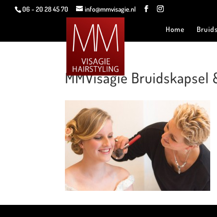
06 - 20 28 45 70
info@mmvisagie.nl
Home
Bruid
MMVisagie Bruidskapsel