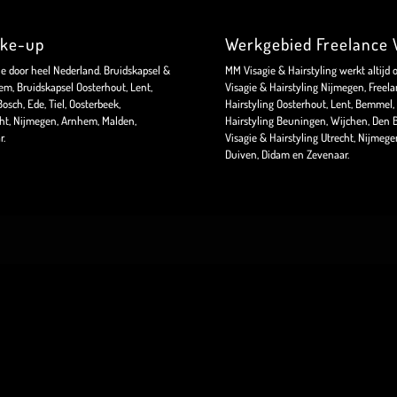
ake-up
Werkgebied Freelance V
ie door heel Nederland. Bruidskapsel &
MM Visagie & Hairstyling werkt altijd 
m, Bruidskapsel Oosterhout, Lent,
Visagie & Hairstyling Nijmegen, Freela
sch, Ede, Tiel, Oosterbeek,
Hairstyling Oosterhout, Lent, Bemmel, 
ht, Nijmegen, Arnhem, Malden,
Hairstyling Beuningen, Wijchen, Den B
r.
Visagie & Hairstyling Utrecht, Nijmeg
Duiven, Didam en Zevenaar.