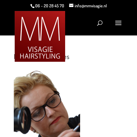
06 - 20 28 45 70
info@mmvisagie.nl
MMVisagie_marloes