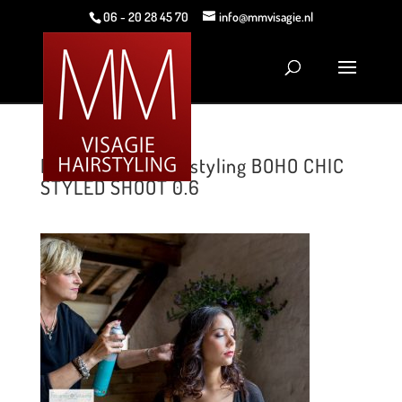
06 - 20 28 45 70
info@mmvisagie.nl
MM Visagie & Hairstyling BOHO CHIC
STYLED SHOOT 0.6