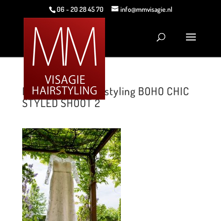
06 - 20 28 45 70
info@mmvisagie.nl
MM Visagie & Hairstyling BOHO CHIC
STYLED SHOOT 2