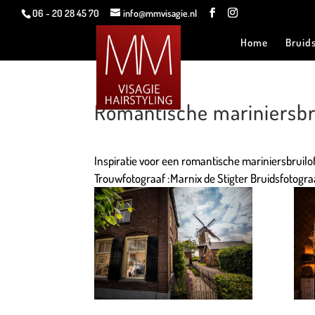
06 - 20 28 45 70
info@mmvisagie.nl
Home
Bruid
Romantische mariniersbru
Inspiratie voor een romantische mariniersbruilof
Trouwfotograaf :
Marnix de Stigter Bruidsfotogra