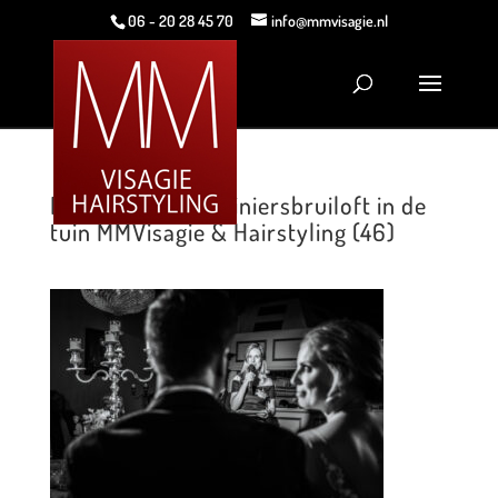
06 - 20 28 45 70
info@mmvisagie.nl
Romantische mariniersbruiloft in de
tuin MMVisagie & Hairstyling (46)