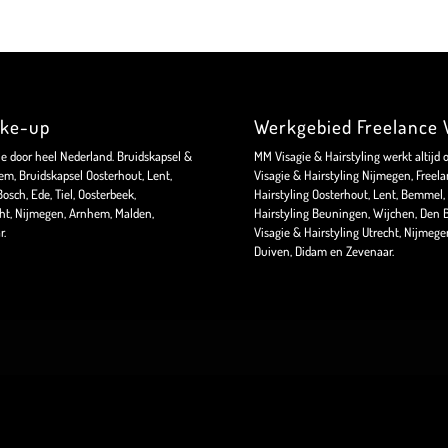
ake-up
Werkgebied Freelance V
ie door heel Nederland. Bruidskapsel &
MM Visagie & Hairstyling werkt altijd 
m, Bruidskapsel Oosterhout, Lent,
Visagie & Hairstyling Nijmegen, Freela
sch, Ede, Tiel, Oosterbeek,
Hairstyling Oosterhout, Lent, Bemmel, 
ht, Nijmegen, Arnhem, Malden,
Hairstyling Beuningen, Wijchen, Den B
r.
Visagie & Hairstyling Utrecht, Nijmeg
Duiven, Didam en Zevenaar.