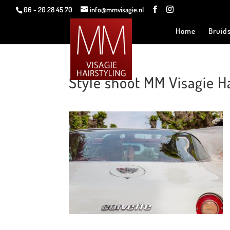
06 - 20 28 45 70
info@mmvisagie.nl
Home
Bruid
Style shoot MM Visagie Hai