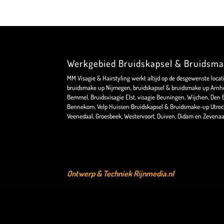
Werkgebied Bruidskapsel & Bruidsm
MM Visagie & Hairstyling werkt altijd op de desgewenste locat
bruidsmake up Nijmegen, bruidskapsel & bruidsmake up Arnhe
Bemmel, Bruidsvisagie Elst, visagie Beuningen, Wijchen, Den Bo
Bennekom, Velp Huissen Bruidskapsel & Bruidsmake-up Utrec
Veenedaal, Groesbeek, Westervoort, Duiven, Didam en Zevenaa
Ontwerp & Techniek
Rijnmedia.nl