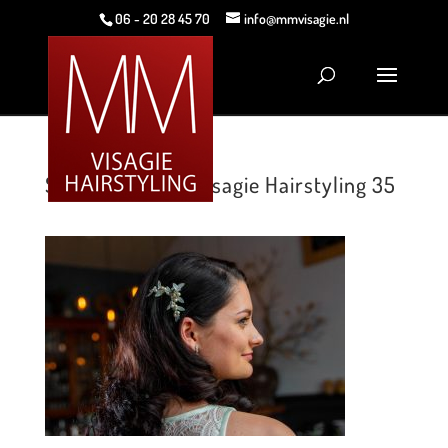
06 - 20 28 45 70
info@mmvisagie.nl
Style shoot MM Visagie Hairstyling 35