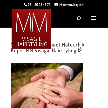
06 - 20 28 45 70
info@mmvisagie.nl
Styled Wedding Shoot Natuurlijk
Koper MM Visagie Hairstyling 12