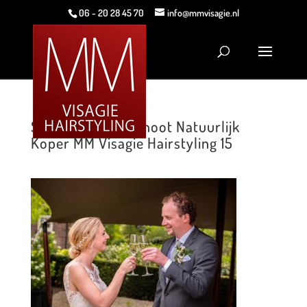
06 - 20 28 45 70
info@mmvisagie.nl
Styled Wedding Shoot Natuurlijk
Koper MM Visagie Hairstyling 15