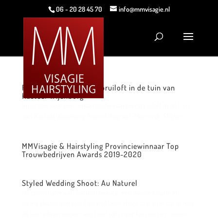
06 - 20 28 45 70
info@mmvisagie.nl
Romantische mariniersbruiloft in de tuin van
Kasteel Wijenburg
Inspiratie voor een romantische mariniersbruiloft in de tuin
van Kasteel Wijenburg Trouwfotograaf :Marnix de Stigter...
MMVisagie & Hairstyling Provinciewinnaar Top
Trouwbedrijven Awards 2019-2020
Styled Wedding Shoot: Au Naturel
De combinatie van natural beauty, een mooie locatie en
kleine details zijn goud waard! Deze shoot laat zien dat je met
de juiste leveranciers iets heel tofs neer kan zetten, neem