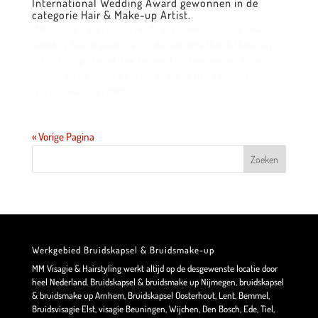
International Wedding Award gewonnen in de
categorie Hair & Make-up Artist.
MM Visagie & Hairstyling heeft de Zankyou International
Wedding Award gewonnen in de categorie Hair & Make-up
Artist. Er is gestemd door het publiek, leveranciers en een
vakjury en de winnaars behoren tot de beste bruiloft
professionals van 2018.
« Vorige Pagina
Werkgebied Bruidskapsel & Bruidsmake-up
MM Visagie & Hairstyling werkt altijd op de desgewenste locatie door
heel Nederland. Bruidskapsel & bruidsmake up Nijmegen, bruidskapsel
& bruidsmake up Arnhem, Bruidskapsel Oosterhout, Lent, Bemmel,
Bruidsvisagie Elst, visagie Beuningen, Wijchen, Den Bosch, Ede, Tiel,