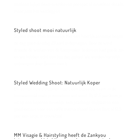
snel een kijkje! Geen overdreven poespas of eindeloze details,
maar juist het vastleggen...
Styled shoot mooi natuurlijk
Styled shoot Mooi Natuurlijk Met een heerlijk zonnetje begon
de dag goed dinsdag 23 april in Nijmegen. Door de wind
draaide de wieken van de Looijmolen. Iedereen had goede zin
en we hebben echt een top dag gehad. We werden hartelijk
ontvangen door Dennis van ’t...
Styled Wedding Shoot: Natuurlijk Koper
Elk aantal huwelijksjaren heeft een bepaalde naam in de
trouwwereld zoals je misschien wel weet. Bij 12,5 jaar kom je
uit op een koperen huwelijk, een prachtige mijlpaal en een
goed excuus voor een toffe thema shoot! Eva en Bart al 12,5
jaar een setje, in trouwtaal...
MM Visagie & Hairstyling heeft de Zankyou